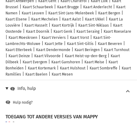
Kaart Antwerpen
Kaart Gent
Kaart Charleroi
Kaart Luik
Kaart
Brussel
Kaart Schaarbeek
Kaart Brugge
Kaart Anderlecht
Kaart
Namen
Kaart Leuven
Kaart Sint-Jans-Molenbeek
Kaart Bergen
Kaart Elsene
Kaart Mechelen
Kaart Aalst
Kaart Ukkel
Kaart La
Louvière
Kaart Hasselt
Kaart Kortrijk
Kaart Sint-Niklaas
Kaart
Oostende
Kaart Doornik
Kaart Genk
Kaart Seraing
Kaart Roeselare
Kaart Moeskroen
Kaart Verviers
Kaart Vorst
Kaart Sint-
Lambrechts-Woluwe
Kaart Jette
Kaart Sint-Gillis
Kaart Beveren
Kaart Etterbeek
Kaart Dendermonde
Kaart Beringen
Kaart Turnhout
Kaart Deinze
Kaart Vilvoorde
Kaart Heist-op-den-Berg
Kaart
Dilbeek
Kaart Evergem
Kaart Ganshoren
Kaart Meise
Kaart
Bonheiden
Kaart Kortemark
Kaart Hulshout
Kaart Sombreffe
Kaart
Ramillies
Kaart Baelen
Kaart Mesen
Info, hulp
Hulp nodig?
TOEGANG TOT ANDERE VERSIES VAN MAPPY
France
Belgique (Français)
België (Nederlands)