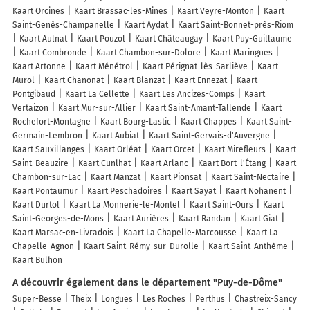
Kaart Orcines
Kaart Brassac-les-Mines
Kaart Veyre-Monton
Kaart
Saint-Genès-Champanelle
Kaart Aydat
Kaart Saint-Bonnet-près-Riom
Kaart Aulnat
Kaart Pouzol
Kaart Châteaugay
Kaart Puy-Guillaume
Kaart Combronde
Kaart Chambon-sur-Dolore
Kaart Maringues
Kaart Artonne
Kaart Ménétrol
Kaart Pérignat-lès-Sarliève
Kaart
Murol
Kaart Chanonat
Kaart Blanzat
Kaart Ennezat
Kaart
Pontgibaud
Kaart La Cellette
Kaart Les Ancizes-Comps
Kaart
Vertaizon
Kaart Mur-sur-Allier
Kaart Saint-Amant-Tallende
Kaart
Rochefort-Montagne
Kaart Bourg-Lastic
Kaart Chappes
Kaart Saint-
Germain-Lembron
Kaart Aubiat
Kaart Saint-Gervais-d'Auvergne
Kaart Sauxillanges
Kaart Orléat
Kaart Orcet
Kaart Mirefleurs
Kaart
Saint-Beauzire
Kaart Cunlhat
Kaart Arlanc
Kaart Bort-l'Étang
Kaart
Chambon-sur-Lac
Kaart Manzat
Kaart Pionsat
Kaart Saint-Nectaire
Kaart Pontaumur
Kaart Peschadoires
Kaart Sayat
Kaart Nohanent
Kaart Durtol
Kaart La Monnerie-le-Montel
Kaart Saint-Ours
Kaart
Saint-Georges-de-Mons
Kaart Aurières
Kaart Randan
Kaart Giat
Kaart Marsac-en-Livradois
Kaart La Chapelle-Marcousse
Kaart La
Chapelle-Agnon
Kaart Saint-Rémy-sur-Durolle
Kaart Saint-Anthème
Kaart Bulhon
A découvrir également dans le département "Puy-de-Dôme"
Super-Besse
Theix
Longues
Les Roches
Perthus
Chastreix-Sancy