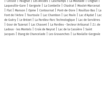
Cellule
Paugnat
Les Ancizes
Laschamps
La Moutade
Chignat
Laqueuille-Gare
Gergovie
La Combelle
Chadrat
Moulet-Marcenat
Flat
Manson
Opme
Contournat
Pont-de-Dore
Rouillas-Bas
La
Font de l'Arbre
Tourtoule
Lac Chambon
Lac Pavin
Lac d'Aydat
Lac
de Guéry
Le Brézet
La Pardieu-Parc Technologique
Lac de Servières
Gour de Tazenat
Lac Chauvet
La Pardieu - Secteur Artisanal
Z.I. de
Ladoux - les Montels
Croix de Neyrat
Lac de la Cassière
Saint
Jacques
Etang de Chancelade
Les Gravanches
La Novialle-Gergovie
Bois de Pamole
Les Bois Noirs
La Jungle
Sentier De Randonnée
Chamalieres Colombier
De naburige afdelingen van de afdeling Puy-de-Dôme
Kaart Cantal
Kaart Haute-Loire
Kaart Loire
Kaart Allier
Kaart
Creuse
Kaart Corrèze
Carte des départements français
Info, hulp
Hulp nodig?
TOEGANG TOT ANDERE VERSIES VAN MAPPY
France
Belgique (Français)