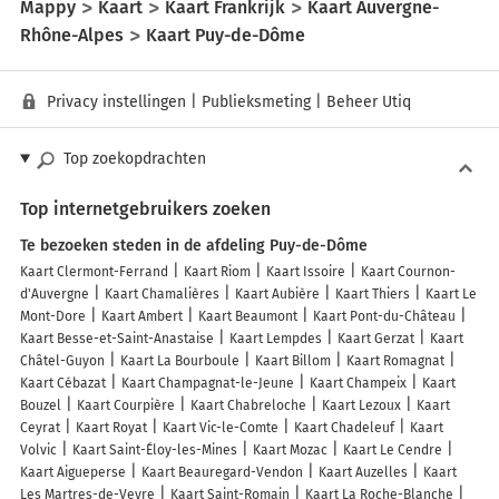
Mappy
Kaart
Kaart Frankrijk
Kaart Auvergne-
Rhône-Alpes
Kaart Puy-de-Dôme
Privacy instellingen
|
Publieksmeting
|
Beheer Utiq
Top zoekopdrachten
Top internetgebruikers zoeken
Te bezoeken steden in de afdeling Puy-de-Dôme
Kaart Clermont-Ferrand
Kaart Riom
Kaart Issoire
Kaart Cournon-
d'Auvergne
Kaart Chamalières
Kaart Aubière
Kaart Thiers
Kaart Le
Mont-Dore
Kaart Ambert
Kaart Beaumont
Kaart Pont-du-Château
Kaart Besse-et-Saint-Anastaise
Kaart Lempdes
Kaart Gerzat
Kaart
Châtel-Guyon
Kaart La Bourboule
Kaart Billom
Kaart Romagnat
Kaart Cébazat
Kaart Champagnat-le-Jeune
Kaart Champeix
Kaart
Bouzel
Kaart Courpière
Kaart Chabreloche
Kaart Lezoux
Kaart
Ceyrat
Kaart Royat
Kaart Vic-le-Comte
Kaart Chadeleuf
Kaart
Volvic
Kaart Saint-Éloy-les-Mines
Kaart Mozac
Kaart Le Cendre
Kaart Aigueperse
Kaart Beauregard-Vendon
Kaart Auzelles
Kaart
Les Martres-de-Veyre
Kaart Saint-Romain
Kaart La Roche-Blanche