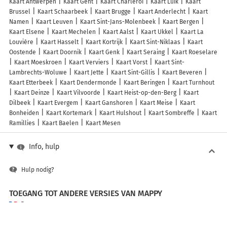
Kaart Antwerpen
Kaart Gent
Kaart Charleroi
Kaart Luik
Kaart
Brussel
Kaart Schaarbeek
Kaart Brugge
Kaart Anderlecht
Kaart
Namen
Kaart Leuven
Kaart Sint-Jans-Molenbeek
Kaart Bergen
Kaart Elsene
Kaart Mechelen
Kaart Aalst
Kaart Ukkel
Kaart La
Louvière
Kaart Hasselt
Kaart Kortrijk
Kaart Sint-Niklaas
Kaart
Oostende
Kaart Doornik
Kaart Genk
Kaart Seraing
Kaart Roeselare
Kaart Moeskroen
Kaart Verviers
Kaart Vorst
Kaart Sint-
Lambrechts-Woluwe
Kaart Jette
Kaart Sint-Gillis
Kaart Beveren
Kaart Etterbeek
Kaart Dendermonde
Kaart Beringen
Kaart Turnhout
Kaart Deinze
Kaart Vilvoorde
Kaart Heist-op-den-Berg
Kaart
Dilbeek
Kaart Evergem
Kaart Ganshoren
Kaart Meise
Kaart
Bonheiden
Kaart Kortemark
Kaart Hulshout
Kaart Sombreffe
Kaart
Ramillies
Kaart Baelen
Kaart Mesen
Info, hulp
Hulp nodig?
TOEGANG TOT ANDERE VERSIES VAN MAPPY
France
Belgique (Français)
België (Nederlands)