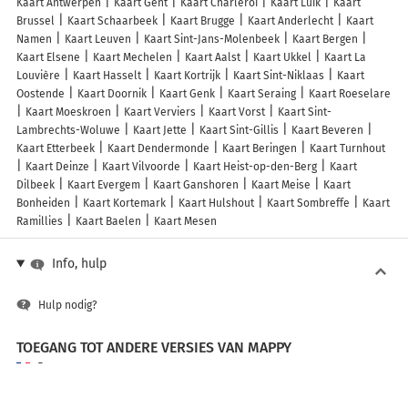
Kaart Antwerpen
Kaart Gent
Kaart Charleroi
Kaart Luik
Kaart
Brussel
Kaart Schaarbeek
Kaart Brugge
Kaart Anderlecht
Kaart
Namen
Kaart Leuven
Kaart Sint-Jans-Molenbeek
Kaart Bergen
Kaart Elsene
Kaart Mechelen
Kaart Aalst
Kaart Ukkel
Kaart La
Louvière
Kaart Hasselt
Kaart Kortrijk
Kaart Sint-Niklaas
Kaart
Oostende
Kaart Doornik
Kaart Genk
Kaart Seraing
Kaart Roeselare
Kaart Moeskroen
Kaart Verviers
Kaart Vorst
Kaart Sint-
Lambrechts-Woluwe
Kaart Jette
Kaart Sint-Gillis
Kaart Beveren
Kaart Etterbeek
Kaart Dendermonde
Kaart Beringen
Kaart Turnhout
Kaart Deinze
Kaart Vilvoorde
Kaart Heist-op-den-Berg
Kaart
Dilbeek
Kaart Evergem
Kaart Ganshoren
Kaart Meise
Kaart
Bonheiden
Kaart Kortemark
Kaart Hulshout
Kaart Sombreffe
Kaart
Ramillies
Kaart Baelen
Kaart Mesen
Info, hulp
Hulp nodig?
TOEGANG TOT ANDERE VERSIES VAN MAPPY
France
Belgique (Français)
België (Nederlands)