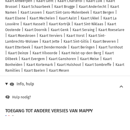
Kaart Antwerpen
Kaart Gent
Kaart Charleroi
Kaart Luik
Kaart
Brussel
Kaart Schaarbeek
Kaart Brugge
Kaart Anderlecht
Kaart
Namen
Kaart Leuven
Kaart Sint-Jans-Molenbeek
Kaart Bergen
Kaart Elsene
Kaart Mechelen
Kaart Aalst
Kaart Ukkel
Kaart La
Louvière
Kaart Hasselt
Kaart Kortrijk
Kaart Sint-Niklaas
Kaart
Oostende
Kaart Doornik
Kaart Genk
Kaart Seraing
Kaart Roeselare
Kaart Moeskroen
Kaart Verviers
Kaart Vorst
Kaart Sint-
Lambrechts-Woluwe
Kaart Jette
Kaart Sint-Gillis
Kaart Beveren
Kaart Etterbeek
Kaart Dendermonde
Kaart Beringen
Kaart Turnhout
Kaart Deinze
Kaart Vilvoorde
Kaart Heist-op-den-Berg
Kaart
Dilbeek
Kaart Evergem
Kaart Ganshoren
Kaart Meise
Kaart
Bonheiden
Kaart Kortemark
Kaart Hulshout
Kaart Sombreffe
Kaart
Ramillies
Kaart Baelen
Kaart Mesen
Info, hulp
Hulp nodig?
TOEGANG TOT ANDERE VERSIES VAN MAPPY
France
Belgique (Français)
België (Nederlands)