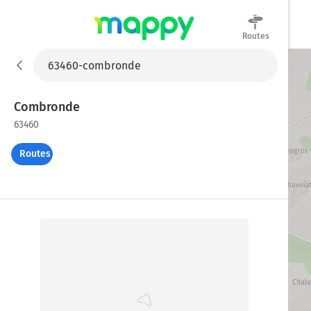
Routes
Mappy
Combronde
63460
Routes