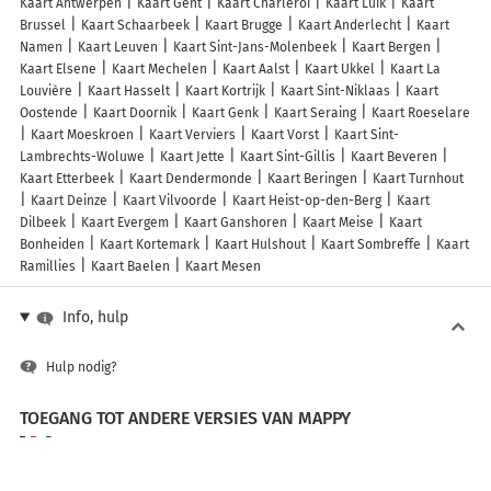
Kaart Antwerpen
Kaart Gent
Kaart Charleroi
Kaart Luik
Kaart
Brussel
Kaart Schaarbeek
Kaart Brugge
Kaart Anderlecht
Kaart
Namen
Kaart Leuven
Kaart Sint-Jans-Molenbeek
Kaart Bergen
Kaart Elsene
Kaart Mechelen
Kaart Aalst
Kaart Ukkel
Kaart La
Louvière
Kaart Hasselt
Kaart Kortrijk
Kaart Sint-Niklaas
Kaart
Oostende
Kaart Doornik
Kaart Genk
Kaart Seraing
Kaart Roeselare
Kaart Moeskroen
Kaart Verviers
Kaart Vorst
Kaart Sint-
Lambrechts-Woluwe
Kaart Jette
Kaart Sint-Gillis
Kaart Beveren
Kaart Etterbeek
Kaart Dendermonde
Kaart Beringen
Kaart Turnhout
Kaart Deinze
Kaart Vilvoorde
Kaart Heist-op-den-Berg
Kaart
Dilbeek
Kaart Evergem
Kaart Ganshoren
Kaart Meise
Kaart
Bonheiden
Kaart Kortemark
Kaart Hulshout
Kaart Sombreffe
Kaart
Ramillies
Kaart Baelen
Kaart Mesen
Info, hulp
Hulp nodig?
TOEGANG TOT ANDERE VERSIES VAN MAPPY
France
Belgique (Français)
België (Nederlands)