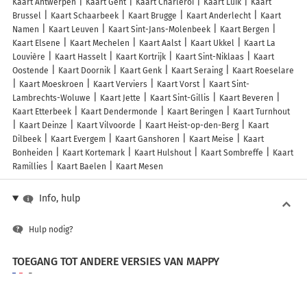
Kaart Antwerpen
Kaart Gent
Kaart Charleroi
Kaart Luik
Kaart
Brussel
Kaart Schaarbeek
Kaart Brugge
Kaart Anderlecht
Kaart
Namen
Kaart Leuven
Kaart Sint-Jans-Molenbeek
Kaart Bergen
Kaart Elsene
Kaart Mechelen
Kaart Aalst
Kaart Ukkel
Kaart La
Louvière
Kaart Hasselt
Kaart Kortrijk
Kaart Sint-Niklaas
Kaart
Oostende
Kaart Doornik
Kaart Genk
Kaart Seraing
Kaart Roeselare
Kaart Moeskroen
Kaart Verviers
Kaart Vorst
Kaart Sint-
Lambrechts-Woluwe
Kaart Jette
Kaart Sint-Gillis
Kaart Beveren
Kaart Etterbeek
Kaart Dendermonde
Kaart Beringen
Kaart Turnhout
Kaart Deinze
Kaart Vilvoorde
Kaart Heist-op-den-Berg
Kaart
Dilbeek
Kaart Evergem
Kaart Ganshoren
Kaart Meise
Kaart
Bonheiden
Kaart Kortemark
Kaart Hulshout
Kaart Sombreffe
Kaart
Ramillies
Kaart Baelen
Kaart Mesen
Info, hulp
Hulp nodig?
TOEGANG TOT ANDERE VERSIES VAN MAPPY
France
Belgique (Français)
België (Nederlands)