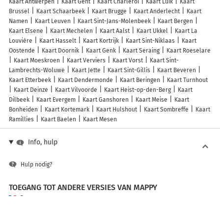
Kaart Antwerpen
Kaart Gent
Kaart Charleroi
Kaart Luik
Kaart
Brussel
Kaart Schaarbeek
Kaart Brugge
Kaart Anderlecht
Kaart
Namen
Kaart Leuven
Kaart Sint-Jans-Molenbeek
Kaart Bergen
Kaart Elsene
Kaart Mechelen
Kaart Aalst
Kaart Ukkel
Kaart La
Louvière
Kaart Hasselt
Kaart Kortrijk
Kaart Sint-Niklaas
Kaart
Oostende
Kaart Doornik
Kaart Genk
Kaart Seraing
Kaart Roeselare
Kaart Moeskroen
Kaart Verviers
Kaart Vorst
Kaart Sint-
Lambrechts-Woluwe
Kaart Jette
Kaart Sint-Gillis
Kaart Beveren
Kaart Etterbeek
Kaart Dendermonde
Kaart Beringen
Kaart Turnhout
Kaart Deinze
Kaart Vilvoorde
Kaart Heist-op-den-Berg
Kaart
Dilbeek
Kaart Evergem
Kaart Ganshoren
Kaart Meise
Kaart
Bonheiden
Kaart Kortemark
Kaart Hulshout
Kaart Sombreffe
Kaart
Ramillies
Kaart Baelen
Kaart Mesen
Info, hulp
Hulp nodig?
TOEGANG TOT ANDERE VERSIES VAN MAPPY
France
Belgique (Français)
België (Nederlands)