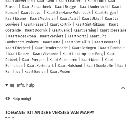
Kaart Antwerpen
Kaart Gent
Kaart Charleroi
Kaart Luik
Kaart
Brussel
Kaart Schaarbeek
Kaart Brugge
Kaart Anderlecht
Kaart
Namen
Kaart Leuven
Kaart Sint-Jans-Molenbeek
Kaart Bergen
Kaart Elsene
Kaart Mechelen
Kaart Aalst
Kaart Ukkel
Kaart La
Louvière
Kaart Hasselt
Kaart Kortrijk
Kaart Sint-Niklaas
Kaart
Oostende
Kaart Doornik
Kaart Genk
Kaart Seraing
Kaart Roeselare
Kaart Moeskroen
Kaart Verviers
Kaart Vorst
Kaart Sint-
Lambrechts-Woluwe
Kaart Jette
Kaart Sint-Gillis
Kaart Beveren
Kaart Etterbeek
Kaart Dendermonde
Kaart Beringen
Kaart Turnhout
Kaart Deinze
Kaart Vilvoorde
Kaart Heist-op-den-Berg
Kaart
Dilbeek
Kaart Evergem
Kaart Ganshoren
Kaart Meise
Kaart
Bonheiden
Kaart Kortemark
Kaart Hulshout
Kaart Sombreffe
Kaart
Ramillies
Kaart Baelen
Kaart Mesen
Info, hulp
Hulp nodig?
TOEGANG TOT ANDERE VERSIES VAN MAPPY
France
Belgique (Français)
België (Nederlands)