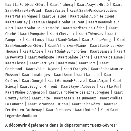
Kaart La Forêt-sur-Sèvre
Kaart Prahecq
Kaart Azay-le-Brûlé
Kaart
Saint-Hilaire-la-Palud
Kaart Vasles
Kaart Saint-Pardoux-Soutiers
Kaart Val-en-Vignes
Kaart Le Tallud
Kaart Saint-Aubin-le-Cloud
Kaart Courlay
Kaart La Chapelle-Saint-Laurent
Kaart Beauvoir-sur-
Niort
Kaart Saint-Loup-Lamairé
Kaart Mazières-en-Gâtine
Kaart
Chiché
Kaart Pompaire
Kaart Cherveux
Kaart Thénezay
Kaart
Pamproux
Kaart Louzy
Kaart Saint-Gelais
Kaart Sainte-Verge
Kaart
Saint-Amand-sur-Sèvre
Kaart Villiers-en-Plaine
Kaart Saint-Jean-de-
Thouars
Kaart L'Absie
Kaart Saint-Symphorien
Kaart Sansais
Kaart
La Peyratte
Kaart Ménigoute
Kaart Sainte-Éanne
Kaart Valdelaume
Kaart Clessé
Kaart Verruyes
Kaart Rom
Kaart Fors
Kaart
Combrand
Kaart Val-du-Mignon
Kaart François
Kaart Saint-Maurice-
Étusson
Kaart Limalonges
Kaart Ardin
Kaart Nanteuil
Kaart
Cirières
Kaart Gourgé
Kaart Germond-Rouvre
Kaart Arçais
Kaart
Sciecq
Kaart Beugnon-Thireuil
Kaart Faye-l'Abbesse
Kaart Le Pin
Kaart Plaine-d'Argenson
Kaart Saint-Pierre-des-Échaubrognes
Kaart
Granzay-Gript
Kaart Chizé
Kaart Assais-les-Jumeaux
Kaart Prailles-
La Couarde
Kaart Le Vanneau-Irleau
Kaart Saint-Rémy
Kaart La
Ferrière-en-Parthenay
Kaart Fressines
Kaart Boismé
Kaart Saint-
Léger-de-Montbrun
A découvrir également dans le département "Deux-Sèvres"