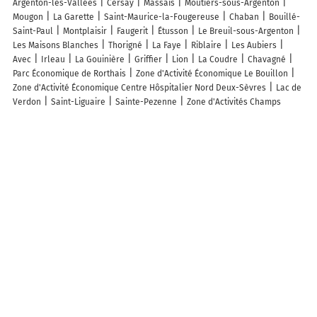
Argenton-les-Vallées
Cersay
Massais
Moutiers-sous-Argenton
Mougon
La Garette
Saint-Maurice-la-Fougereuse
Chaban
Bouillé-
Saint-Paul
Montplaisir
Faugerit
Étusson
Le Breuil-sous-Argenton
Les Maisons Blanches
Thorigné
La Faye
Riblaire
Les Aubiers
Avec
Irleau
La Gouinière
Griffier
Lion
La Coudre
Chavagné
Parc Économique de Rorthais
Zone d'Activité Économique Le Bouillon
Zone d'Activité Économique Centre Hôspitalier Nord Deux-Sèvres
Lac de
Verdon
Saint-Liguaire
Sainte-Pezenne
Zone d'Activités Champs
Albert
Belle Île
Forêt Domaniale de Chizé
Gondin
La Vieille Voye
Les Prés du Moulin
Le Moulin
Pré des Aspics
Moulin Neuf
De naburige afdelingen van de afdeling Deux-Sèvres
Kaart Charente-Maritime
Kaart Vendée
Kaart Maine-et-Loire
Kaart
Vienne
Kaart Charente
Carte des départements français
Info, hulp
Hulp nodig?
TOEGANG TOT ANDERE VERSIES VAN MAPPY
France
Belgique (Français)