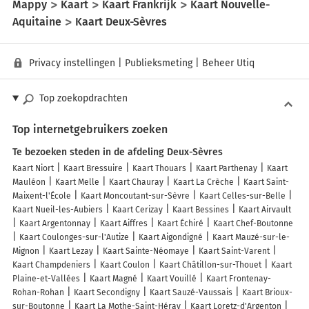
Mappy
Kaart
Kaart Frankrijk
Kaart Nouvelle-
Aquitaine
Kaart Deux-Sèvres
Privacy instellingen
|
Publieksmeting
|
Beheer Utiq
Top zoekopdrachten
Top internetgebruikers zoeken
Te bezoeken steden in de afdeling Deux-Sèvres
Kaart Niort
Kaart Bressuire
Kaart Thouars
Kaart Parthenay
Kaart
Mauléon
Kaart Melle
Kaart Chauray
Kaart La Crèche
Kaart Saint-
Maixent-l'École
Kaart Moncoutant-sur-Sèvre
Kaart Celles-sur-Belle
Kaart Nueil-les-Aubiers
Kaart Cerizay
Kaart Bessines
Kaart Airvault
Kaart Argentonnay
Kaart Aiffres
Kaart Échiré
Kaart Chef-Boutonne
Kaart Coulonges-sur-l'Autize
Kaart Aigondigné
Kaart Mauzé-sur-le-
Mignon
Kaart Lezay
Kaart Sainte-Néomaye
Kaart Saint-Varent
Kaart Champdeniers
Kaart Coulon
Kaart Châtillon-sur-Thouet
Kaart
Plaine-et-Vallées
Kaart Magné
Kaart Vouillé
Kaart Frontenay-
Rohan-Rohan
Kaart Secondigny
Kaart Sauzé-Vaussais
Kaart Brioux-
sur-Boutonne
Kaart La Mothe-Saint-Héray
Kaart Loretz-d'Argenton