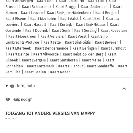
Kaart Antwerpen
Kaart Gent
Kaart Charleroi
Kaart Luik
Kaart
Brussel
Kaart Schaarbeek
Kaart Brugge
Kaart Anderlecht
Kaart
Namen
Kaart Leuven
Kaart Sint-Jans-Molenbeek
Kaart Bergen
Kaart Elsene
Kaart Mechelen
Kaart Aalst
Kaart Ukkel
Kaart La
Louvière
Kaart Hasselt
Kaart Kortrijk
Kaart Sint-Niklaas
Kaart
Oostende
Kaart Doornik
Kaart Genk
Kaart Seraing
Kaart Roeselare
Kaart Moeskroen
Kaart Verviers
Kaart Vorst
Kaart Sint-
Lambrechts-Woluwe
Kaart Jette
Kaart Sint-Gillis
Kaart Beveren
Kaart Etterbeek
Kaart Dendermonde
Kaart Beringen
Kaart Turnhout
Kaart Deinze
Kaart Vilvoorde
Kaart Heist-op-den-Berg
Kaart
Dilbeek
Kaart Evergem
Kaart Ganshoren
Kaart Meise
Kaart
Bonheiden
Kaart Kortemark
Kaart Hulshout
Kaart Sombreffe
Kaart
Ramillies
Kaart Baelen
Kaart Mesen
Info, hulp
Hulp nodig?
TOEGANG TOT ANDERE VERSIES VAN MAPPY
France
Belgique (Français)
België (Nederlands)