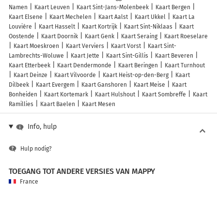
Namen
Kaart Leuven
Kaart Sint-Jans-Molenbeek
Kaart Bergen
Kaart Elsene
Kaart Mechelen
Kaart Aalst
Kaart Ukkel
Kaart La
Louvière
Kaart Hasselt
Kaart Kortrijk
Kaart Sint-Niklaas
Kaart
Oostende
Kaart Doornik
Kaart Genk
Kaart Seraing
Kaart Roeselare
Kaart Moeskroen
Kaart Verviers
Kaart Vorst
Kaart Sint-
Lambrechts-Woluwe
Kaart Jette
Kaart Sint-Gillis
Kaart Beveren
Kaart Etterbeek
Kaart Dendermonde
Kaart Beringen
Kaart Turnhout
Kaart Deinze
Kaart Vilvoorde
Kaart Heist-op-den-Berg
Kaart
Dilbeek
Kaart Evergem
Kaart Ganshoren
Kaart Meise
Kaart
Bonheiden
Kaart Kortemark
Kaart Hulshout
Kaart Sombreffe
Kaart
Ramillies
Kaart Baelen
Kaart Mesen
Info, hulp
Hulp nodig?
TOEGANG TOT ANDERE VERSIES VAN MAPPY
France
Belgique (Français)
België (Nederlands)
United Kingdom