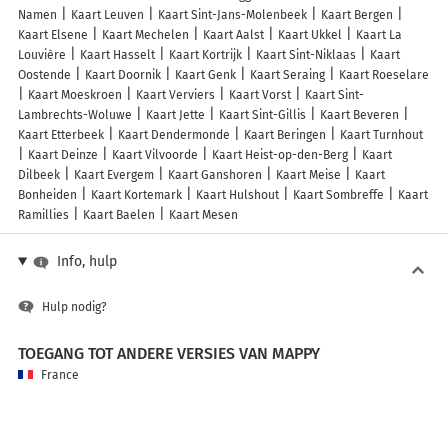
Namen
Kaart Leuven
Kaart Sint-Jans-Molenbeek
Kaart Bergen
Kaart Elsene
Kaart Mechelen
Kaart Aalst
Kaart Ukkel
Kaart La
Louvière
Kaart Hasselt
Kaart Kortrijk
Kaart Sint-Niklaas
Kaart
Oostende
Kaart Doornik
Kaart Genk
Kaart Seraing
Kaart Roeselare
Kaart Moeskroen
Kaart Verviers
Kaart Vorst
Kaart Sint-
Lambrechts-Woluwe
Kaart Jette
Kaart Sint-Gillis
Kaart Beveren
Kaart Etterbeek
Kaart Dendermonde
Kaart Beringen
Kaart Turnhout
Kaart Deinze
Kaart Vilvoorde
Kaart Heist-op-den-Berg
Kaart
Dilbeek
Kaart Evergem
Kaart Ganshoren
Kaart Meise
Kaart
Bonheiden
Kaart Kortemark
Kaart Hulshout
Kaart Sombreffe
Kaart
Ramillies
Kaart Baelen
Kaart Mesen
Info, hulp
Hulp nodig?
TOEGANG TOT ANDERE VERSIES VAN MAPPY
France
Belgique (Français)
België (Nederlands)
United Kingdom