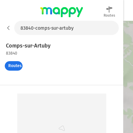
Routes
Mappy
Comps-sur-Artuby
83840
Routes