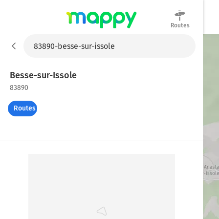
Routes
Mappy
Besse-sur-Issole
83890
Routes