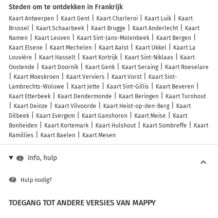
Steden om te ontdekken in Frankrijk
Kaart Antwerpen
Kaart Gent
Kaart Charleroi
Kaart Luik
Kaart
Brussel
Kaart Schaarbeek
Kaart Brugge
Kaart Anderlecht
Kaart
Namen
Kaart Leuven
Kaart Sint-Jans-Molenbeek
Kaart Bergen
Kaart Elsene
Kaart Mechelen
Kaart Aalst
Kaart Ukkel
Kaart La
Louvière
Kaart Hasselt
Kaart Kortrijk
Kaart Sint-Niklaas
Kaart
Oostende
Kaart Doornik
Kaart Genk
Kaart Seraing
Kaart Roeselare
Kaart Moeskroen
Kaart Verviers
Kaart Vorst
Kaart Sint-
Lambrechts-Woluwe
Kaart Jette
Kaart Sint-Gillis
Kaart Beveren
Kaart Etterbeek
Kaart Dendermonde
Kaart Beringen
Kaart Turnhout
Kaart Deinze
Kaart Vilvoorde
Kaart Heist-op-den-Berg
Kaart
Dilbeek
Kaart Evergem
Kaart Ganshoren
Kaart Meise
Kaart
Bonheiden
Kaart Kortemark
Kaart Hulshout
Kaart Sombreffe
Kaart
Ramillies
Kaart Baelen
Kaart Mesen
Info, hulp
Hulp nodig?
TOEGANG TOT ANDERE VERSIES VAN MAPPY
France